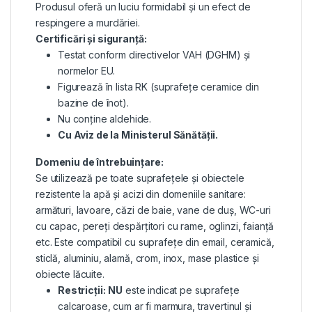
Produsul oferă un luciu formidabil și un efect de
respingere a murdăriei.
Certificări și siguranță:
Testat conform directivelor VAH (DGHM) și
normelor EU.
Figurează în lista RK (suprafețe ceramice din
bazine de înot).
Nu conține aldehide.
Cu Aviz de la Ministerul Sănătății.
Domeniu de întrebuințare:
Se utilizează pe toate suprafețele și obiectele
rezistente la apă și acizi din domeniile sanitare:
armături, lavoare, căzi de baie, vane de duș, WC-uri
cu capac, pereți despărțitori cu rame, oglinzi, faianță
etc. Este compatibil cu suprafețe din email, ceramică,
sticlă, aluminiu, alamă, crom, inox, mase plastice și
obiecte lăcuite.
Restricții:
NU
este indicat pe suprafețe
calcaroase, cum ar fi marmura, travertinul și