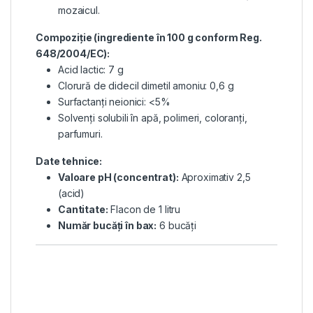
mozaicul.
Compoziție (ingrediente în 100 g conform Reg.
648/2004/EC):
Acid lactic: 7 g
Clorură de didecil dimetil amoniu: 0,6 g
Surfactanți neionici: <5%
Solvenți solubili în apă, polimeri, coloranți,
parfumuri.
Date tehnice:
Valoare pH (concentrat):
Aproximativ 2,5
(acid)
Cantitate:
Flacon de 1 litru
Număr bucăți în bax:
6 bucăți