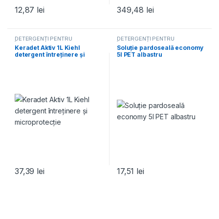
12,87
lei
349,48
lei
DETERGENȚI PENTRU
DETERGENȚI PENTRU
ÎNTREȚINEREA PARDOSELILOR
,
ÎNTREȚINEREA PARDOSELILOR
,
Keradet Aktiv 1L Kiehl
Soluție pardoseală economy
DETERGENȚI PROFESIONALI
DETERGENȚI PROFESIONALI
detergent întreținere și
5l PET albastru
microprotecție
37,39
lei
17,51
lei