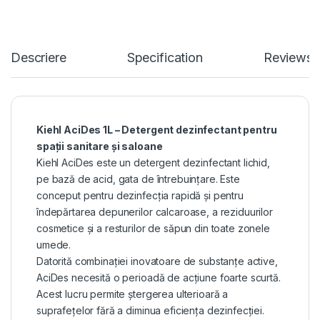
Descriere
Specification
Reviews
Kiehl AciDes 1L – Detergent dezinfectant pentru
spații sanitare și saloane
Kiehl AciDes este un detergent dezinfectant lichid,
pe bază de acid, gata de întrebuințare. Este
conceput pentru dezinfecția rapidă și pentru
îndepărtarea depunerilor calcaroase, a reziduurilor
cosmetice și a resturilor de săpun din toate zonele
umede.
Datorită combinației inovatoare de substanțe active,
AciDes necesită o perioadă de acțiune foarte scurtă.
Acest lucru permite ștergerea ulterioară a
suprafețelor fără a diminua eficiența dezinfecției.