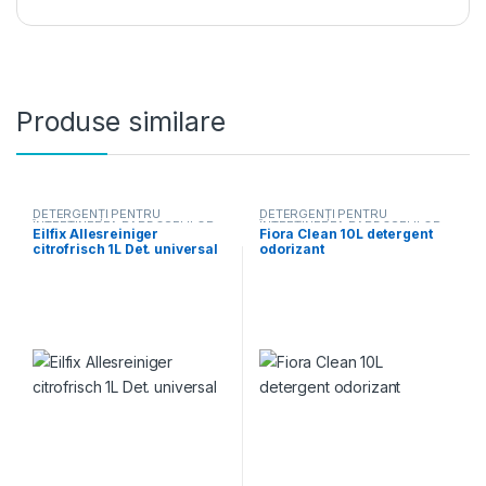
Produse similare
DETERGENȚI PENTRU
DETERGENȚI PENTRU
ÎNTREȚINEREA PARDOSELILOR
,
ÎNTREȚINEREA PARDOSELILOR
,
Eilfix Allesreiniger
Fiora Clean 10L detergent
DETERGENȚI PROFESIONALI
DETERGENȚI PROFESIONALI
citrofrisch 1L Det. universal
odorizant