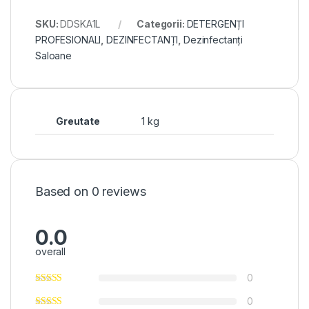
SKU:
DDSKA1L
Categorii:
DETERGENȚI
PROFESIONALI
,
DEZINFECTANȚI
,
Dezinfectanți
Saloane
Greutate
1 kg
Based on 0 reviews
0.0
overall
0
0