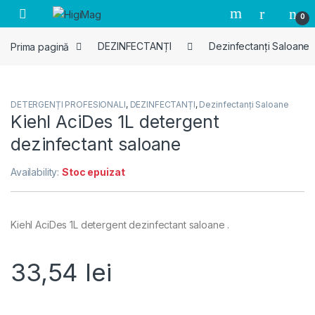
Skip to navigation
Skip to content
0
Prima pagină
DEZINFECTANȚI
Dezinfectanți Saloane
DETERGENȚI PROFESIONALI
,
DEZINFECTANȚI
,
Dezinfectanți Saloane
Kiehl AciDes 1L detergent
dezinfectant saloane
Availability:
Stoc epuizat
Kiehl AciDes 1L detergent dezinfectant saloane .
33,54
lei