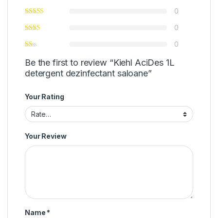
0
0
0
Be the first to review “Kiehl AciDes 1L
detergent dezinfectant saloane”
Your Rating
Your Review
Name
*