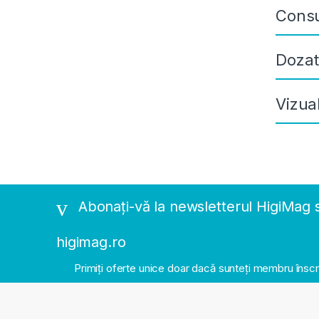
Consu
Dozat
Vizua
Abonați-vă la newsletterul HigiMag 
higimag.ro
Primiți oferte unice doar dacă sunteți membru înscr