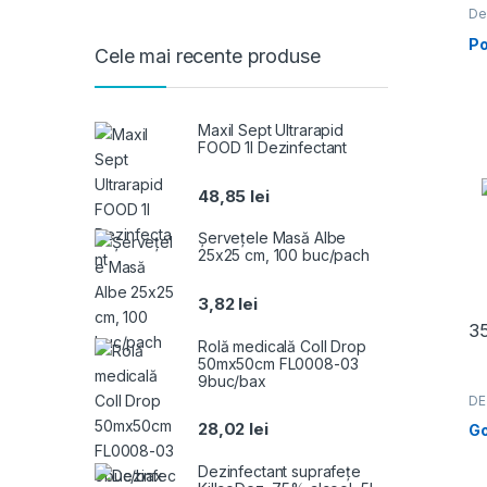
De
IN
pa
Po
Cele mai recente produse
det
Maxil Sept Ultrarapid
FOOD 1l Dezinfectant
48,85
lei
Șervețele Masă Albe
25x25 cm, 100 buc/pach
3,82
lei
3
Rolă medicală Coll Drop
50mx50cm FL0008-03
9buc/bax
DE
DU
PR
28,02
lei
Go
Dezinfectant suprafețe