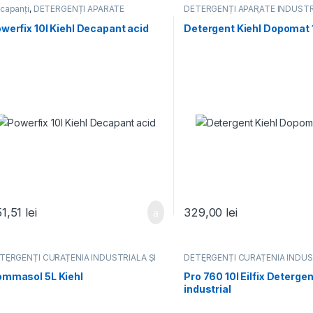
capanți
,
DETERGENȚI APARATE
DETERGENȚI APARATE INDUSTR
DUSTRIALE
,
Detergenți industriali
DETERGENȚI CURĂȚENIA INDUS
rdoseli
,
Detergenți spații sanitare,
DUPĂ CONSTRUCTOR
,
Deterge
werfix 10l Kiehl Decapant acid
Detergent Kiehl Dopomat 10
artranți
industriali pardoseli
,
DETERGEN
PROFESIONALI
51,51
lei
329,00
lei
TERGENȚI CURĂȚENIA INDUSTRIALĂ ȘI
DETERGENȚI CURĂȚENIA INDUS
PĂ CONSTRUCTOR
,
DETERGENȚI
DUPĂ CONSTRUCTOR
,
DETERG
OFESIONALI
PROFESIONALI
mmasol 5L Kiehl
Pro 760 10l Eilfix Detergen
industrial