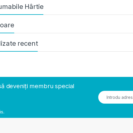
mabile Hârtie
oare
lizate recent
să deveniți membru special
is.