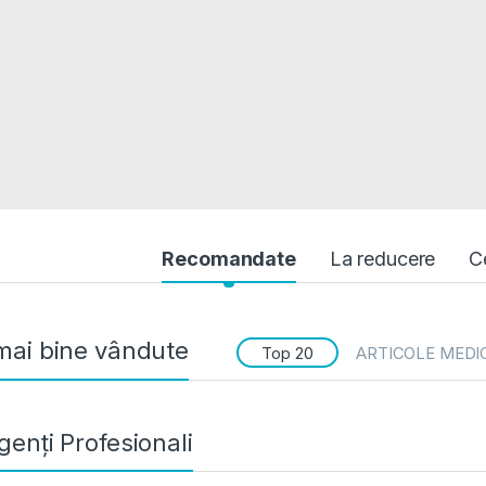
uct Carousel Tabs
Recomandate
La reducere
C
mai bine vândute
Top 20
ARTICOLE MEDI
genți Profesionali