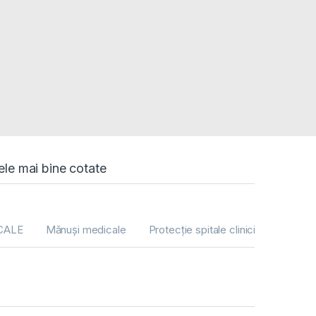
ele mai bine cotate
CALE
Mănuși medicale
Protecție spitale clinici