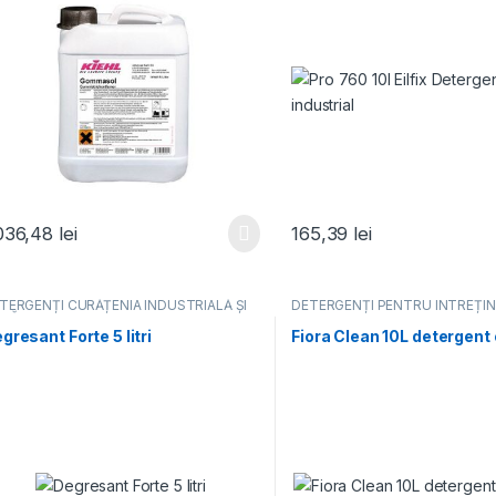
.036,48
lei
165,39
lei
TERGENȚI CURĂȚENIA INDUSTRIALĂ ȘI
DETERGENȚI PENTRU ÎNTREȚI
PĂ CONSTRUCTOR
,
DETERGENȚI
PARDOSELILOR
,
DETERGENȚI
OFESIONALI
PROFESIONALI
gresant Forte 5 litri
Fiora Clean 10L detergent