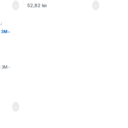
52,82
lei
J
 3M –