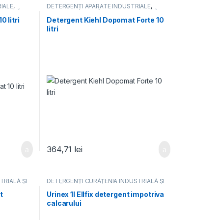
IALE
,
DETERGENȚI APARATE INDUSTRIALE
,
TRIALĂ ȘI
DETERGENȚI CURĂȚENIA INDUSTRIALĂ ȘI
nți
DUPĂ CONSTRUCTOR
,
Detergenți
 litri
Detergent Kiehl Dopomat Forte 10
ȚI
industriali pardoseli
,
DETERGENȚI
litri
PROFESIONALI
364,71
lei
TRIALĂ ȘI
DETERGENȚI CURĂȚENIA INDUSTRIALĂ ȘI
ENȚI
DUPĂ CONSTRUCTOR
,
DETERGENȚI
PROFESIONALI
,
Detergenți spații sanitare,
t
Urinex 1l EIlfix detergent impotriva
detartranți
calcarului