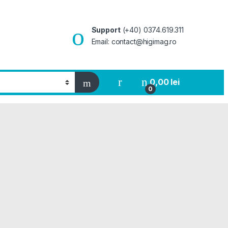
Support
(+40) 0374.619.311
Email: contact@higimag.ro
0,00
lei
0