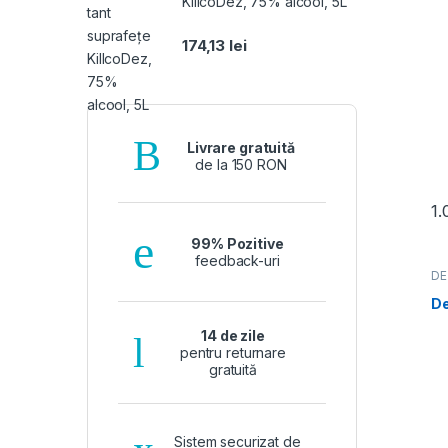
KillcoDez, 75% alcool, 5L
174,13
lei
Livrare gratuită
de la 150 RON
1
99% Pozitive
feedback-uri
DE
DU
PR
De
14 de zile
pentru returnare
gratuită
Sistem securizat de