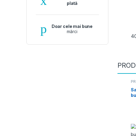
plată
Doar cele mai bune
mărci
4
PROD
PR
Sa
bu